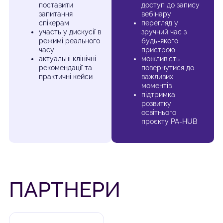
поставити
доступ до запису
запитання
вебінару
спікерам
перегляд у
участь у дискусії в
зручний час з
режимі реального
будь-якого
часу
пристрою
актуальні клінічні
можливість
рекомендації та
повернутися до
практичні кейси
важливих
моментів
підтримка
розвитку
освітнього
проєкту PA-HUB
ПАРТНЕРИ