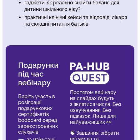
гаджети: як реально знайти баланс для
дитини шкільного віку?
практичні клінічні кейси та відповіді лікаря
на складні питання батьків
Подарунки
під час
вебінару
Протягом вебінару
Беріть участь в
на слайдах будуть
розіграші
з’являтися числа. Без
подарункових
озвучування. Без
сертифікатів
підказок. Лише для
bodocard серед
найуважніших 👀
зареєстрованих
слухачів:
🧠 Завдання: зібрати
всі числа та
за найкращі