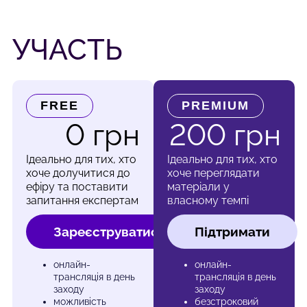
УЧАСТЬ
FREE
PREMIUM
0 грн
200 грн
Ідеально для тих, хто
Ідеально для тих, хто
хоче долучитися до
хоче переглядати
ефіру та поставити
матеріали у
запитання експертам
власному темпі
Зареєструватись
Підтримати
онлайн-
онлайн-
трансляція в день
трансляція в день
заходу
заходу
можливість
безстроковий