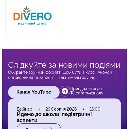
Слідкуйте за новими подіями
Обирайте зручний формат, щоб бути в курсі. Анонси,
обговорення та записи — там, де вам зручно
Приєднатися до
Канал YouTube
Telegram-каналу
Вебінар
26 Серпня 2026
16:00
Йдемо до школи: педіатричні
аспекти