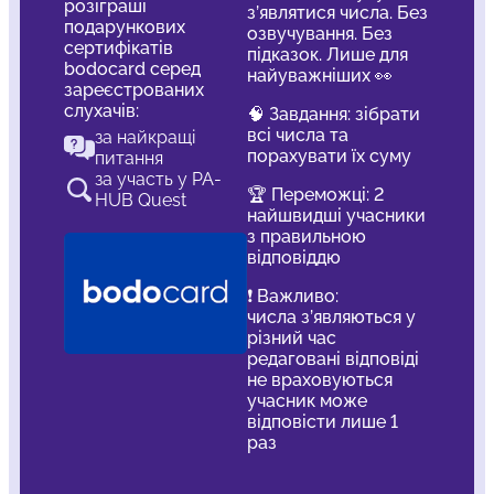
розіграші
з’являтися числа. Без
подарункових
озвучування. Без
сертифікатів
підказок. Лише для
bodocard серед
найуважніших 👀
зареєстрованих
слухачів:
🧠 Завдання: зібрати
всі числа та
за найкращі
порахувати їх суму
питання
за участь у PA-
🏆 Переможці: 2
HUB Quest
найшвидші учасники
з правильною
відповіддю
❗️ Важливо:
числа з’являються у
різний час
редаговані відповіді
не враховуються
учасник може
відповісти лише 1
раз