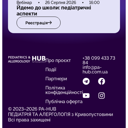
Вебінар
26 Серпня 2026
16:00
Йдемо до школи: педіатричні
аспекти
Реєстрація
+38 099 433 73
Про проєкт
84
info@pa-
Події
hub.com.ua
Партнери
Політика
конфіденційності
Публічна оферта
© 2023–2026 PA-HUB
ПЕДІАТРІЯ ТА АЛЕРГОЛОГІЯ з Кривопустовими
Всі права захищені