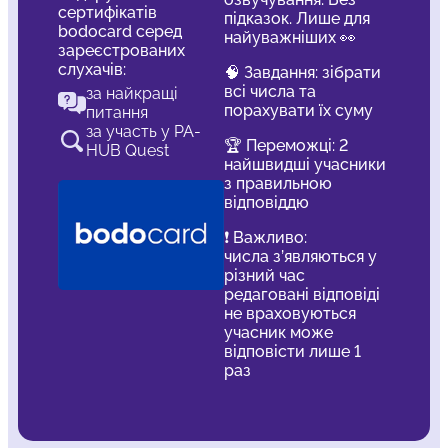
сертифікатів
підказок. Лише для
bodocard серед
найуважніших 👀
зареєстрованих
слухачів:
🧠 Завдання: зібрати
всі числа та
за найкращі
порахувати їх суму
питання
за участь у PA-
🏆 Переможці: 2
HUB Quest
найшвидші учасники
з правильною
відповіддю
❗️ Важливо:
числа з’являються у
різний час
редаговані відповіді
не враховуються
учасник може
відповісти лише 1
раз