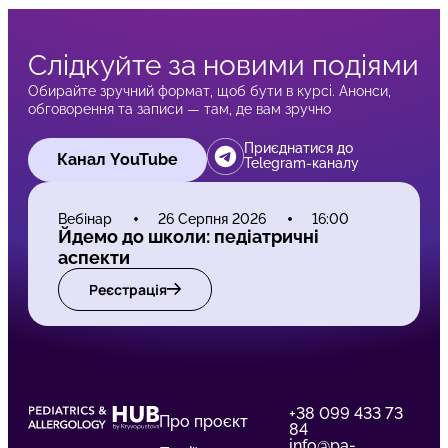
Слідкуйте за новими подіями
Обирайте зручний формат, щоб бути в курсі. Анонси,
обговорення та записи — там, де вам зручно
Приєднатися до
Канал YouTube
Telegram-каналу
Вебінар
26 Серпня 2026
16:00
Йдемо до школи: педіатричні
аспекти
Реєстрація
+38 099 433 73
Про проєкт
84
info@pa-