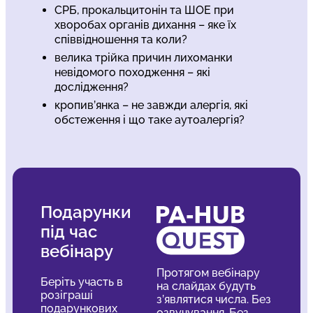
СРБ, прокальцитонін та ШОЕ при
хворобах органів дихання – яке їх
співвідношення та коли?
велика трійка причин лихоманки
невідомого походження – які
дослідження?
кропив’янка – не завжди алергія, які
обстеження і що таке аутоалергія?
Подарунки
під час
вебінару
Протягом вебінару
Беріть участь в
на слайдах будуть
розіграші
з’являтися числа. Без
подарункових
озвучування. Без