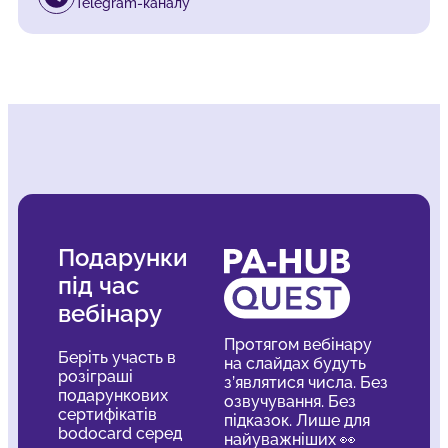
Telegram-каналу
Подарунки
під час
вебінару
Протягом вебінару
Беріть участь в
на слайдах будуть
розіграші
з’являтися числа. Без
подарункових
озвучування. Без
сертифікатів
підказок. Лише для
bodocard серед
найуважніших 👀