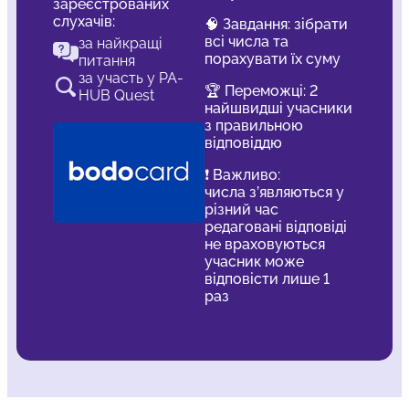
зареєстрованих
слухачів:
🧠 Завдання: зібрати
всі числа та
за найкращі
порахувати їх суму
питання
за участь у PA-
🏆 Переможці: 2
HUB Quest
найшвидші учасники
з правильною
відповіддю
❗️ Важливо:
числа з’являються у
різний час
редаговані відповіді
не враховуються
учасник може
відповісти лише 1
раз