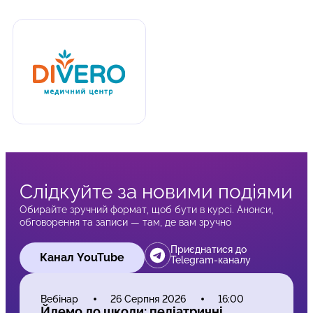
Слідкуйте за новими подіями
Обирайте зручний формат, щоб бути в курсі. Анонси,
обговорення та записи — там, де вам зручно
Приєднатися до
Канал YouTube
Telegram-каналу
Вебінар
26 Серпня 2026
16:00
Йдемо до школи: педіатричні