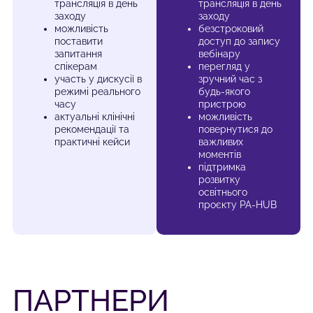
трансляція в день
трансляція в день
заходу
заходу
можливість
безстроковий
поставити
доступ до запису
запитання
вебінару
спікерам
перегляд у
участь у дискусії в
зручний час з
режимі реального
будь-якого
часу
пристрою
актуальні клінічні
можливість
рекомендації та
повернутися до
практичні кейси
важливих
моментів
підтримка
розвитку
освітнього
проєкту PA-HUB
ПАРТНЕРИ