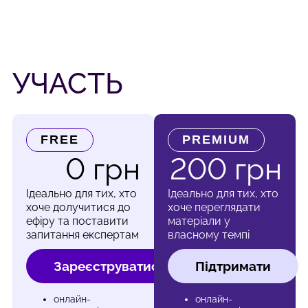
УЧАСТЬ
FREE
PREMIUM
0 грн
200 грн
Ідеально для тих, хто
Ідеально для тих, хто
хоче долучитися до
хоче переглядати
ефіру та поставити
матеріали у
запитання експертам
власному темпі
Зареєструватись
Підтримати
онлайн-
онлайн-