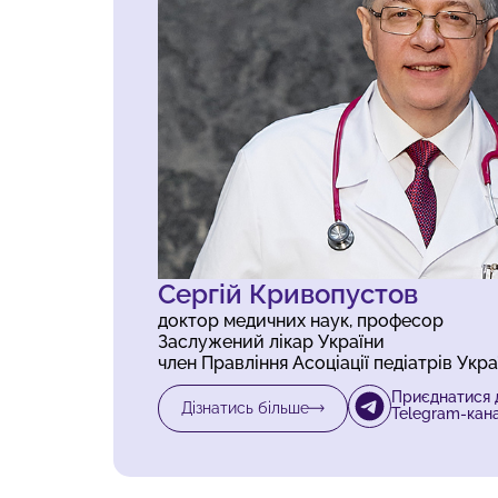
Сергій Кривопустов
доктор медичних наук, професор
Заслужений лікар України
член Правління Асоціації педіатрів Укра
Приєднатися 
Дізнатись більше
Telegram-кан