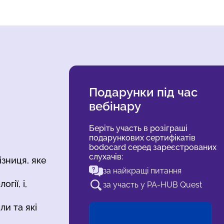
Подарунки під час
вебінару
Беріть участь в розіграші
подарункових сертифікатів
bodocard серед зареєстрованих
слухачів:
ізниця, яке
за найкращі питання
гії, і,
за участь у PA-HUB Quest
ли та які