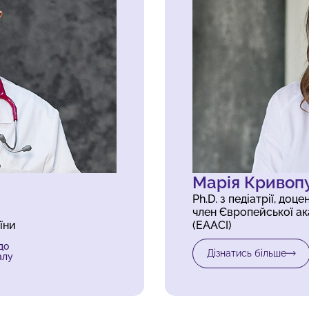
Марія Кривоп
Ph.D. з педіатрії, до
член Європейської акад
їни
(EAACI)
до
Дізнатись більше
алу