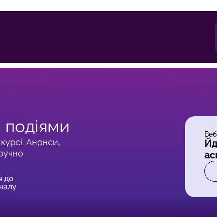
 подіями
Веб
курсі. Анонси,
Йд
зручно
ас
я до
налу