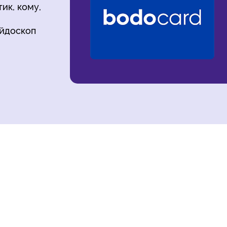
ик, кому,
ейдоскоп