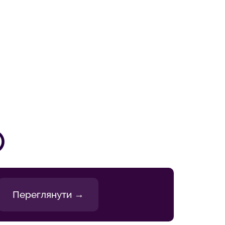
О
Переглянути →