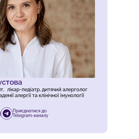
устова
цент, лікар-педіатр, дитячий алерголог
емії алергії та клінічної імунології
Приєднатися до
Telegram-каналу