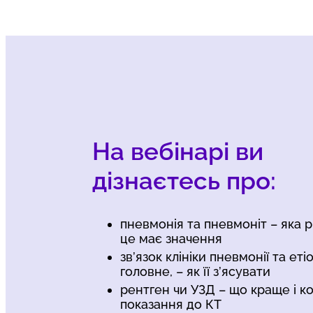
На вебінарі ви
дізнаєтесь про:
пневмонія та пневмоніт – яка р
це має значення
зв’язок клініки пневмонії та етіоло
головне, – як її з’ясувати
рентген чи УЗД – що краще і ко
показання до КТ