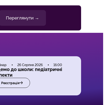
Переглянути →
інар
26 Серпня 2026
16:00
емо до школи: педіатричні
пекти
Реєстрація