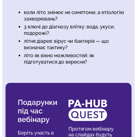
коли літо змінює не симптоми, а етіологію
захворювань?
3 ключі до діагнозу влітку: вода, укуси,
подорожі?
літня діарея: вірус чи бактерія — що
визначає тактику?
літо як вікно можливостей: як
підготуватися до вересня?
Подарунки
під час
вебінару
Протягом вебінару
Беріть участь в
на слайдах будуть