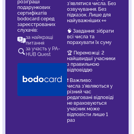
розіграші
з’являтися числа. Без
подарункових
озвучування. Без
сертифікатів
підказок. Лише для
bodocard серед
найуважніших 👀
зареєстрованих
слухачів:
🧠 Завдання: зібрати
всі числа та
за найкращі
порахувати їх суму
питання
за участь у PA-
🏆 Переможці: 2
HUB Quest
найшвидші учасники
з правильною
відповіддю
❗️ Важливо:
числа з’являються у
різний час
редаговані відповіді
не враховуються
учасник може
відповісти лише 1
раз